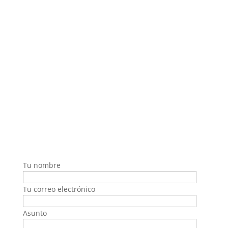
Avenida de la Industria 32, Edificio 1, Bajo A
28108 Alcobendas, Madrid.
(+34) 91 199 51 15 – (+34) 662 159 347
info@decatta.com
Horario Cita Previa
9:00h-14:00h 16:30h – 19:30h
Solicitar Presupuesto
Tu nombre
Tu correo electrónico
Asunto