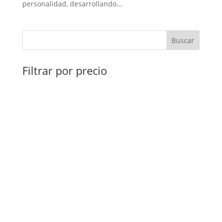
personalidad, desarrollando...
Buscar
Filtrar por precio
Más Información
Realizamos tu presupuesto a medida y sin ningún
compromiso. Nuestro equipo se trasladará a tu
domicilio para medir y tomar nota de tus necesidades,
y en unos días tendrás tu presupuesto listo.