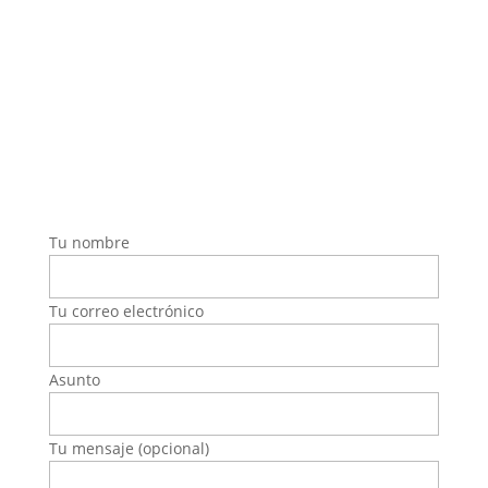
info@decatta.com
Horario Cita Previa
9:00h-14:00h 16:30h – 19:30h
Solicitar Presupuesto
Tu nombre
Tu correo electrónico
Asunto
Tu mensaje (opcional)